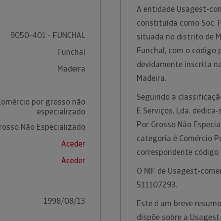
A entidade Usagest-come
constituída como Soc. 
9050-401 - FUNCHAL
situada no distrito de
Funchal, com o código 
Funchal
devidamente inscrita n
Madeira
Madeira.
Seguindo a classificaç
Comércio por grosso não
E Serviços, Lda. dedica
especializado
Por Grosso Não Especia
rosso Não Especializado
categoria é Comércio P
Aceder
correspondente código
Aceder
O NIF de Usagest-comerc
511107293.
1998/08/13
Este é um breve resumo
dispõe sobre a Usagest-