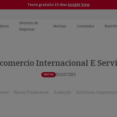
Teste gratuito 15 dias
Insight View
Diretório de
dutos
Notícias
Conteúdos
Iberinf
Empresas
uções de Integração de
ormação Internacional
teúdo para jornalistas
dos
comercio Internacional E Servi
tactos
atórios e Monitorização de
carregáveis | Estudos e
presas
ografias
511107293
INATIVA
uperação de Créditos
sumo
Rácios Financeiros
Evolução
Estrutura Corporativ