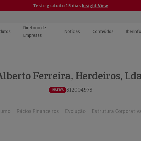
Teste gratuito 15 dias
Insight View
Diretório de
dutos
Notícias
Conteúdos
Iberinf
Empresas
uções de Integração de
ormação Internacional
teúdo para jornalistas
dos
Alberto Ferreira, Herdeiros, Lda
tactos
atórios e Monitorização de
carregáveis | Estudos e
presas
ografias
512004978
INATIVA
uperação de Créditos
sumo
Rácios Financeiros
Evolução
Estrutura Corporativ