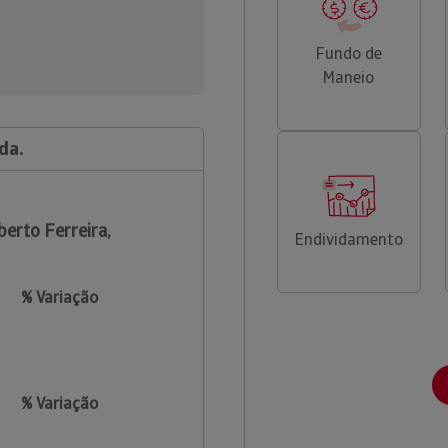
Fundo de
Maneio
da.
berto Ferreira,
Endividamento
% Variação
% Variação