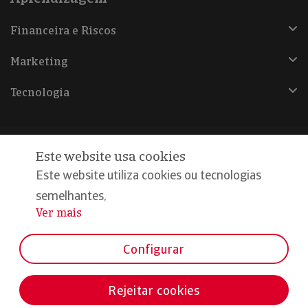
Financeira e Riscos
Marketing
Tecnologia
Este website usa cookies
@Copyright 2026, Iberinform
Este website utiliza cookies ou tecnologias
semelhantes,
Aviso legal
Ver mais
...
Política de cookies
Declaração de privacidade
Configurar
Compromisso qualidade e segurança
Rejeitar cookies