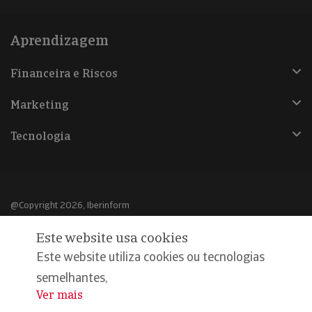
Aprendizagem
Financeira e Riscos
Marketing
Tecnologia
@Copyright 2026, Iberinform
Este website usa cookies
Aviso legal
Este website utiliza cookies ou tecnologias
Política de cookies
semelhantes,
Declaração de privacidade
Ver mais
...
Compromisso qualidade e segurança