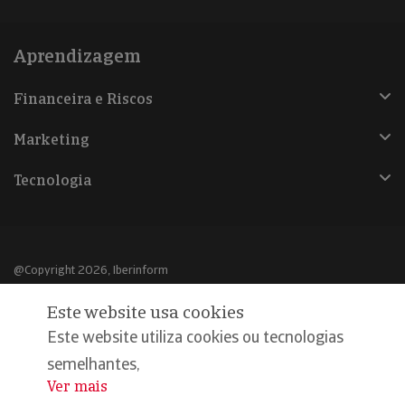
Aprendizagem
Financeira e Riscos
Marketing
Tecnologia
@Copyright 2026, Iberinform
Este website usa cookies
Aviso legal
Este website utiliza cookies ou tecnologias
Política de cookies
semelhantes,
Declaração de privacidade
Ver mais
...
Compromisso qualidade e segurança