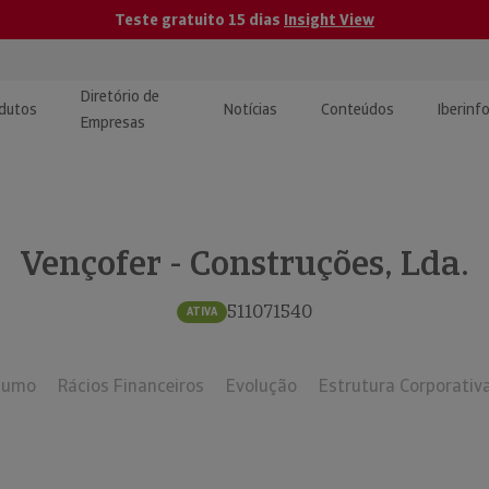
Teste gratuito 15 dias
Insight View
Diretório de
dutos
Notícias
Conteúdos
Iberinf
Empresas
uções de Integração de
ormação Internacional
teúdo para jornalistas
dos
Vençofer - Construções, Lda.
tactos
atórios e Monitorização de
carregáveis | Estudos e
presas
ografias
511071540
ATIVA
uperação de Créditos
sumo
Rácios Financeiros
Evolução
Estrutura Corporativ