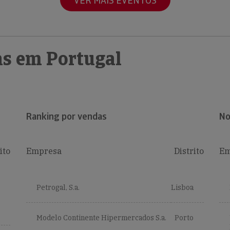
VER MAIS EVENTOS
s em Portugal
Ranking por vendas
No
ito
Empresa
Distrito
Em
Petrogal, S.a.
Lisboa
Modelo Continente Hipermercados S.a.
Porto