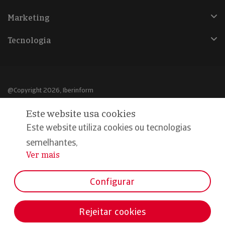
Marketing
Tecnologia
@Copyright 2026, Iberinform
Este website usa cookies
Aviso legal
Este website utiliza cookies ou tecnologias
Política de cookies
semelhantes,
Declaração de privacidade
Ver mais
...
Compromisso qualidade e segurança
Configurar
Rejeitar cookies