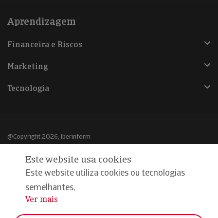
Aprendizagem
Financeira e Riscos
Marketing
Tecnologia
@Copyright 2026, Iberinform
Este website usa cookies
Aviso legal
Este website utiliza cookies ou tecnologias
Política de cookies
semelhantes,
Declaração de privacidade
Ver mais
...
Compromisso qualidade e segurança