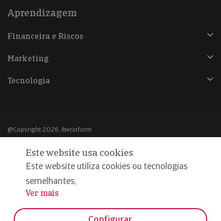
Aprendizagem
Financeira e Riscos
Marketing
Tecnologia
@Copyright 2026, Iberinform
Este website usa cookies
Aviso legal
Este website utiliza cookies ou tecnologias
Política de cookies
semelhantes,
Declaração de privacidade
Ver mais
...
Compromisso qualidade e segurança
Configurar