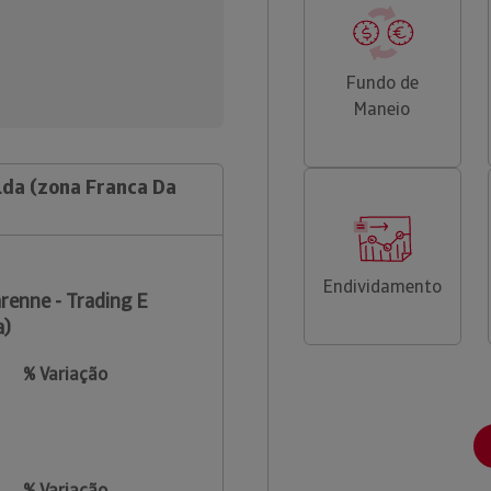
Fundo de
Maneio
Lda (zona Franca Da
Endividamento
renne - Trading E
a)
% Variação
% Variação