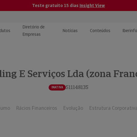
Teste gratuito 15 dias
Insight View
Diretório de
dutos
Notícias
Conteúdos
Iberinf
Empresas
uções de Integração de
ormação Internacional
teúdo para jornalistas
dos
ding E Serviços Lda (zona Fran
tactos
atórios e Monitorização de
carregáveis | Estudos e
presas
ografias
511148135
INATIVA
uperação de Créditos
sumo
Rácios Financeiros
Evolução
Estrutura Corporativ