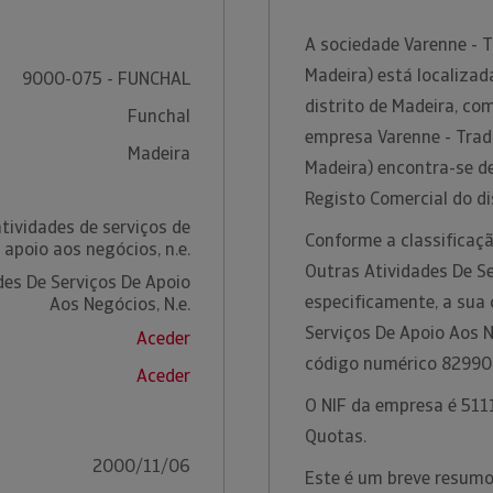
A sociedade Varenne - 
Madeira) está localiza
9000-075 - FUNCHAL
distrito de Madeira, co
Funchal
empresa Varenne - Trad
Madeira
Madeira) encontra-se d
Registo Comercial do di
tividades de serviços de
Conforme a classificaçã
apoio aos negócios, n.e.
Outras Atividades De Se
des De Serviços De Apoio
especificamente, a sua 
Aos Negócios, N.e.
Serviços De Apoio Aos N
Aceder
código numérico 82990
Aceder
O NIF da empresa é 5111
Quotas.
2000/11/06
Este é um breve resumo