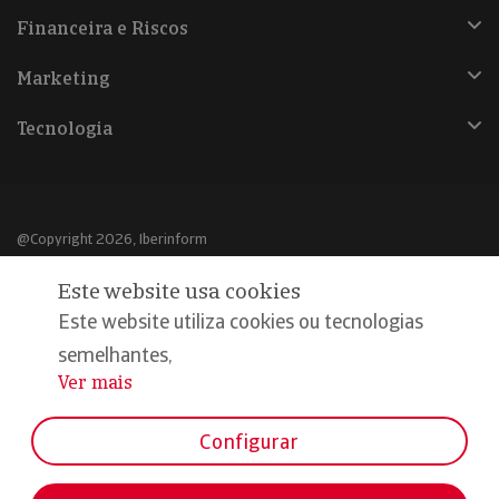
Financeira e Riscos
Marketing
Tecnologia
@Copyright 2026, Iberinform
Este website usa cookies
Aviso legal
Este website utiliza cookies ou tecnologias
Política de cookies
semelhantes,
Declaração de privacidade
Ver mais
...
Compromisso qualidade e segurança
Configurar