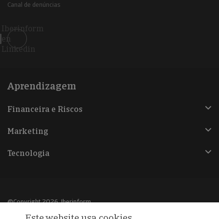
Canal de denúncias
Iberinform
en
Linkedin
Aprendizagem
Financeira e Riscos
Marketing
Tecnologia
@Copyright 2026, Iberinform
Este website usa cookies