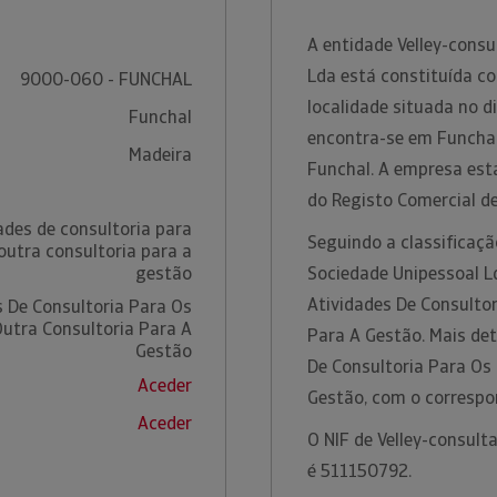
A entidade Velley-consu
Lda está constituída c
9000-060 - FUNCHAL
localidade situada no d
Funchal
encontra-se em Funchal
Madeira
Funchal. A empresa est
do Registo Comercial d
ades de consultoria para
Seguindo a classificaçã
outra consultoria para a
gestão
Sociedade Unipessoal L
Atividades De Consulto
s De Consultoria Para Os
utra Consultoria Para A
Para A Gestão. Mais de
Gestão
De Consultoria Para Os
Aceder
Gestão, com o corresp
Aceder
O NIF de Velley-consult
é 511150792.