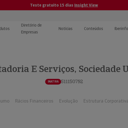
Teste gratuito 15 dias
Insight View
Diretório de
dutos
Notícias
Conteúdos
Iberinf
Empresas
uções de Integração de
ormação Internacional
teúdo para jornalistas
dos
tadoria E Serviços, Sociedade 
tactos
atórios e Monitorização de
carregáveis | Estudos e
presas
ografias
511150792
INATIVA
uperação de Créditos
sumo
Rácios Financeiros
Evolução
Estrutura Corporativ