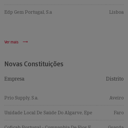
Edp Gem Portugal, S.a
Lisboa
Ver mais
Novas Constituições
Empresa
Distrito
Prio Supply, S.a.
Aveiro
Unidade Local De Saúde Do Algarve, Epe
Faro
Coficab Portugal - Companhia De Fios E
Guarda