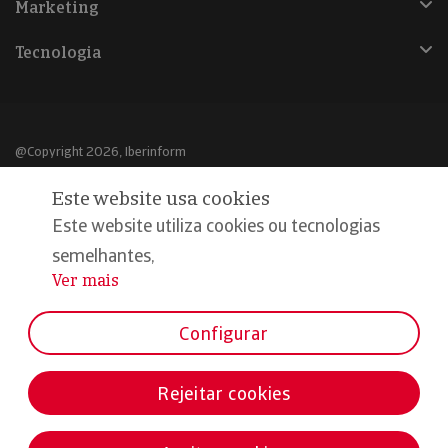
Marketing
Tecnologia
@Copyright 2026, Iberinform
Este website usa cookies
Aviso legal
Este website utiliza cookies ou tecnologias
Política de cookies
semelhantes,
Declaração de privacidade
Ver mais
...
Compromisso qualidade e segurança
Configurar
Rejeitar cookies