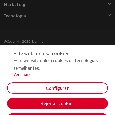
Marketing
Tecnologia
@Copyright 2026, Iberinform
Este website usa cookies
Aviso legal
Este website utiliza cookies ou tecnologias
Política de cookies
semelhantes,
Declaração de privacidade
Ver mais
...
Compromisso qualidade e segurança
Configurar
Rejeitar cookies