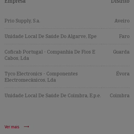
Empresa
Distrito
Prio Supply, S.a.
Aveiro
Unidade Local De Saúde Do Algarve, Epe
Faro
Coficab Portugal - Companhia De Fios E
Guarda
Cabos, Lda
Tyco Electronics - Componentes
Évora
Electromecânicos, Lda
Unidade Local De Saúde De Coimbra, E.p.e.
Coimbra
Ver mais