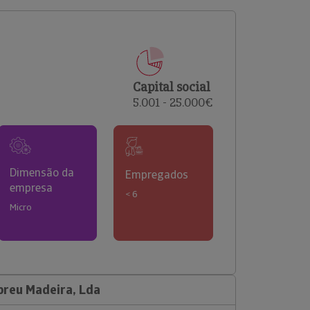
comerciais e analisar o risco de incumprimento dos
seus clientes.
Capital social
5.001 - 25.000€
Dimensão da
Empregados
empresa
< 6
Micro
breu Madeira, Lda