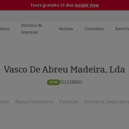
Teste gratuito 15 dias
Insight View
Diretório de
dutos
Notícias
Conteúdos
Iberinf
Empresas
uções de Integração de
ormação Internacional
teúdo para jornalistas
dos
Vasco De Abreu Madeira, Lda
tactos
atórios e Monitorização de
carregáveis | Estudos e
presas
ografias
511138830
ATIVA
uperação de Créditos
sumo
Rácios Financeiros
Evolução
Estrutura Corporativ