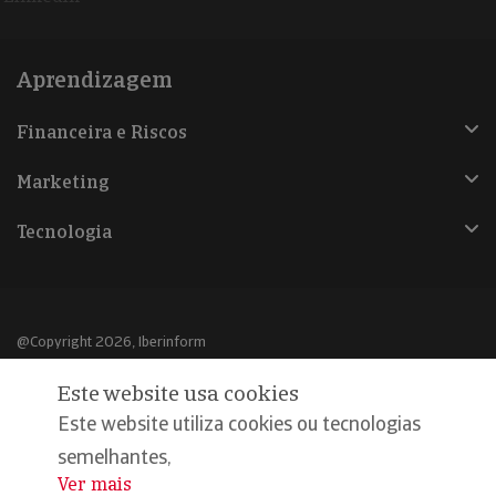
Aprendizagem
Financeira e Riscos
Marketing
Tecnologia
@Copyright 2026, Iberinform
Este website usa cookies
Aviso legal
Este website utiliza cookies ou tecnologias
Política de cookies
semelhantes,
Declaração de privacidade
Ver mais
...