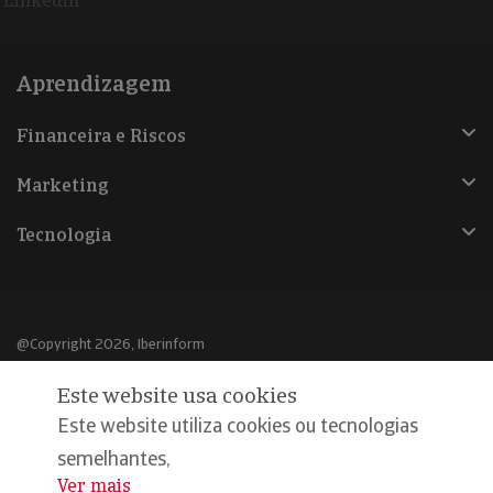
Linkedin
Aprendizagem
Financeira e Riscos
Marketing
Tecnologia
@Copyright 2026, Iberinform
Este website usa cookies
Aviso legal
Este website utiliza cookies ou tecnologias
Política de cookies
semelhantes,
Declaração de privacidade
Ver mais
...