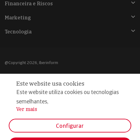
Financeira e Riscos
Marketing
Tecnologia
@Copyright 2026, Iberinform
Aviso legal
Este website usa cookies
Política de cookies
Este website utiliza cookies ou tecnologias
Declaração de privacidade
semelhantes,
Ver mais
...
Compromisso qualidade e segurança
Configurar