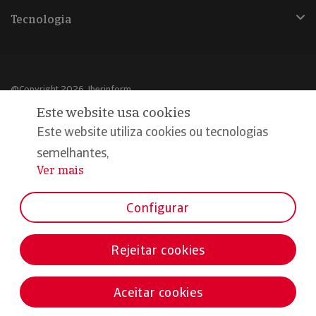
Tecnologia
@Copyright 2026, Iberinform
Este website usa cookies
Aviso legal
Este website utiliza cookies ou tecnologias
Política de cookies
semelhantes,
Ver mais
...
Declaração de privacidade
Compromisso qualidade e segurança
Configurar
Rejeitar cookies
Aceitar cookies