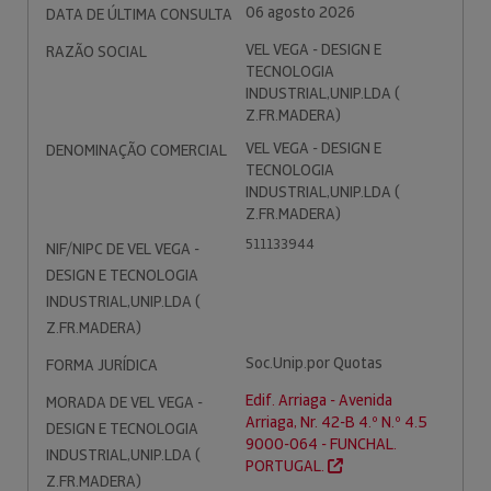
06 agosto 2026
DATA DE ÚLTIMA CONSULTA
VEL VEGA - DESIGN E
RAZÃO SOCIAL
TECNOLOGIA
INDUSTRIAL,UNIP.LDA (
Z.FR.MADERA)
VEL VEGA - DESIGN E
DENOMINAÇÃO COMERCIAL
TECNOLOGIA
INDUSTRIAL,UNIP.LDA (
Z.FR.MADERA)
511133944
NIF/NIPC DE VEL VEGA -
DESIGN E TECNOLOGIA
INDUSTRIAL,UNIP.LDA (
Z.FR.MADERA)
Soc.Unip.por Quotas
FORMA JURÍDICA
Edif. Arriaga - Avenida
MORADA DE VEL VEGA -
Arriaga, Nr. 42-B 4.º N.º 4.5
DESIGN E TECNOLOGIA
9000-064 - FUNCHAL.
INDUSTRIAL,UNIP.LDA (
PORTUGAL.
Z.FR.MADERA)