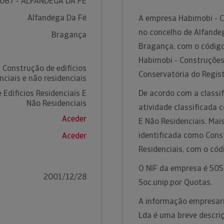
067 - ALFÂNDEGA DA FÉ
Alfandega Da Fé
A empresa Habimobi - C
no concelho de Alfandeg
Bragança
Bragança, com o código
Habimobi - Construções
 Construção de edifícios
Conservatória do Regis
nciais e não residenciais
Edifícios Residenciais E
De acordo com a classif
Não Residenciais
atividade classificada 
Aceder
E Não Residenciais. Mai
identificada como Const
Aceder
Residenciais, com o có
O NIF da empresa é 5059
2001/12/28
Soc.unip.por Quotas.
A informação empresari
Lda é uma breve descri