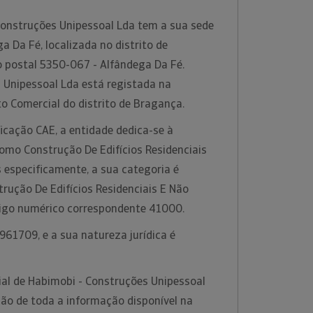
onstruções Unipessoal Lda tem a sua sede
a Da Fé, localizada no distrito de
 postal 5350-067 - Alfândega Da Fé.
 Unipessoal Lda está registada na
to Comercial do distrito de Bragança.
icação CAE, a entidade dedica-se à
como Construção De Edifícios Residenciais
s especificamente, a sua categoria é
rução De Edifícios Residenciais E Não
digo numérico correspondente 41000.
61709, e a sua natureza jurídica é
al de Habimobi - Construções Unipessoal
ção de toda a informação disponível na