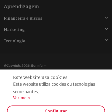
Aprendizagem
Financeira e Riscos
Marketing
Tecnologia
@Copyright 2026, Iberinform
Este website usa cookies
Aviso legal
Este website utiliza cookies ou tecnologias
Política de cookies
semelhantes,
Declaração de privacidade
Ver mais
...
Compromisso qualidade e segurança
Configurar