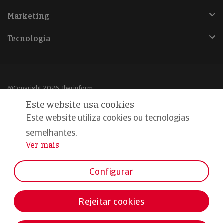
Marketing
Tecnologia
@Copyright 2026, Iberinform
Este website usa cookies
Aviso legal
Este website utiliza cookies ou tecnologias
Política de cookies
semelhantes,
Ver mais
...
Declaração de privacidade
Compromisso qualidade e segurança
Configurar
Rejeitar cookies