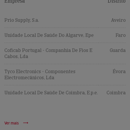
Empresa
Distrito
Prio Supply, S.a.
Aveiro
Unidade Local De Saúde Do Algarve, Epe
Faro
Coficab Portugal - Companhia De Fios E
Guarda
Cabos, Lda
Tyco Electronics - Componentes
Évora
Electromecânicos, Lda
Unidade Local De Saúde De Coimbra, E.p.e.
Coimbra
Ver mais