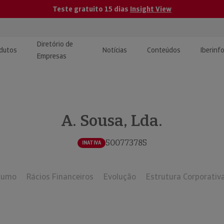
Teste gratuito 15 dias
Insight View
Diretório de
dutos
Notícias
Conteúdos
Iberinf
Empresas
uções de Integração de
ormação Internacional
teúdo para jornalistas
dos
A. Sousa, Lda.
tactos
atórios e Monitorização de
carregáveis | Estudos e
presas
ografias
500773785
INATIVA
uperação de Créditos
sumo
Rácios Financeiros
Evolução
Estrutura Corporativ