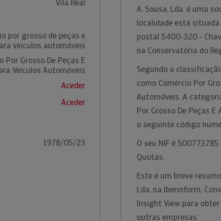
Vila Real
A. Sousa, Lda. é uma so
localidade está situada 
o por grosso de peças e
postal 5400-320 - Chave
ara veículos automóveis
na Conservatória do Reg
o Por Grosso De Peças E
Segundo a classificação
ara Veículos Automóveis
como Comércio Por Gros
Aceder
Automóveis. A categoria
Aceder
Por Grosso De Peças E 
o seguinte código num
1978/05/23
O seu NIF é 500773785 e
Quotas.
Este é um breve resumo
Lda. na Iberinform. Con
Insight View para obte
outras empresas.