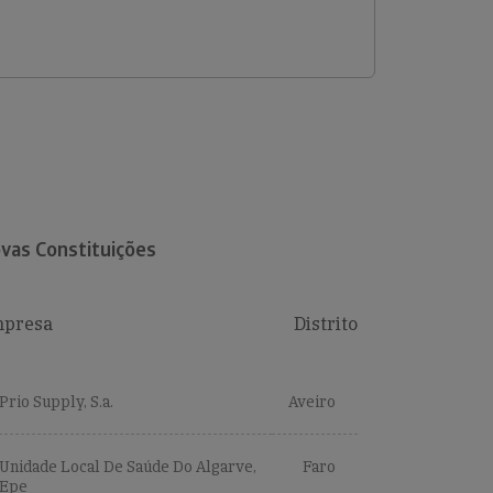
vas Constituições
presa
Distrito
Prio Supply, S.a.
Aveiro
Unidade Local De Saúde Do Algarve,
Faro
Epe