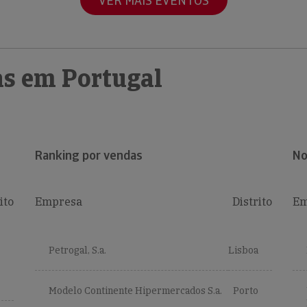
VER MAIS EVENTOS
s em Portugal
Ranking por vendas
No
ito
Empresa
Distrito
Em
Petrogal, S.a.
Lisboa
Modelo Continente Hipermercados S.a.
Porto