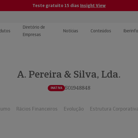
Teste gratuito 15 dias
Insight View
Diretório de
dutos
Notícias
Conteúdos
Iberinf
Empresas
uções de Integração de
ormação Internacional
teúdo para jornalistas
dos
A. Pereira & Silva, Lda.
tactos
atórios e Monitorização de
carregáveis | Estudos e
presas
ografias
501948848
INATIVA
uperação de Créditos
sumo
Rácios Financeiros
Evolução
Estrutura Corporativ