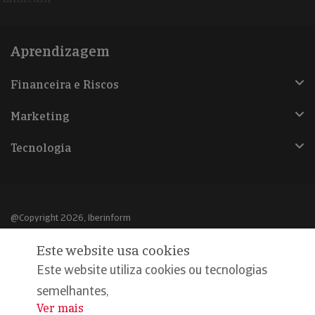
Aprendizagem
Financeira e Riscos
Marketing
Tecnologia
@Copyright 2026, Iberinform
Este website usa cookies
Aviso legal
Este website utiliza cookies ou tecnologias
Política de cookies
semelhantes,
Declaração de privacidade
Ver mais
...