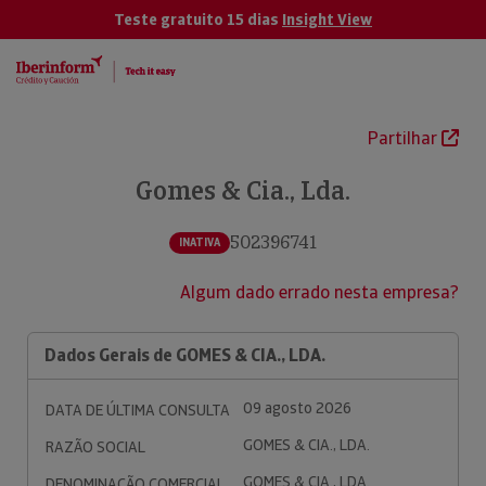
Teste gratuito 15 dias
Insight View
Partilhar
Gomes & Cia., Lda.
502396741
INATIVA
Algum dado errado nesta empresa?
Dados Gerais de GOMES & CIA., LDA.
09 agosto 2026
DATA DE ÚLTIMA CONSULTA
GOMES & CIA., LDA.
RAZÃO SOCIAL
GOMES & CIA., LDA.
DENOMINAÇÃO COMERCIAL