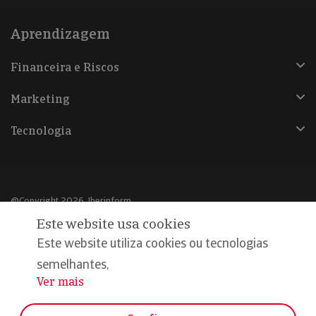
Aprendizagem
Financeira e Riscos
Marketing
Tecnologia
@Copyright 2026, Iberinform
Este website usa cookies
Aviso legal
Este website utiliza cookies ou tecnologias
Política de cookies
semelhantes,
Ver mais
...
Declaração de privacidade
Compromisso qualidade e segurança