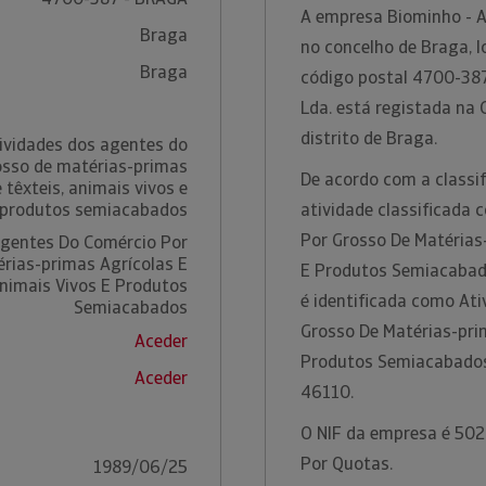
A empresa Biominho - Ag
Braga
no concelho de Braga, l
Braga
código postal 4700-387 
Lda. está registada na 
distrito de Braga.
ividades dos agentes do
osso de matérias-primas
De acordo com a classif
 têxteis, animais vivos e
produtos semiacabados
atividade classificada
Por Grosso De Matérias-
Agentes Do Comércio Por
rias-primas Agrícolas E
E Produtos Semiacabado
Animais Vivos E Produtos
é identificada como At
Semiacabados
Grosso De Matérias-prim
Aceder
Produtos Semiacabados
Aceder
46110.
O NIF da empresa é 5022
Por Quotas.
1989/06/25