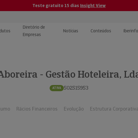
Teste gratuito 15 dias
Insight View
Diretório de
dutos
Notícias
Conteúdos
Iberinf
Empresas
uções de Integração de
ormação Internacional
teúdo para jornalistas
dos
Aboreira - Gestão Hoteleira, Ld
tactos
atórios e Monitorização de
carregáveis | Estudos e
presas
ografias
502515953
ATIVA
uperação de Créditos
sumo
Rácios Financeiros
Evolução
Estrutura Corporativ