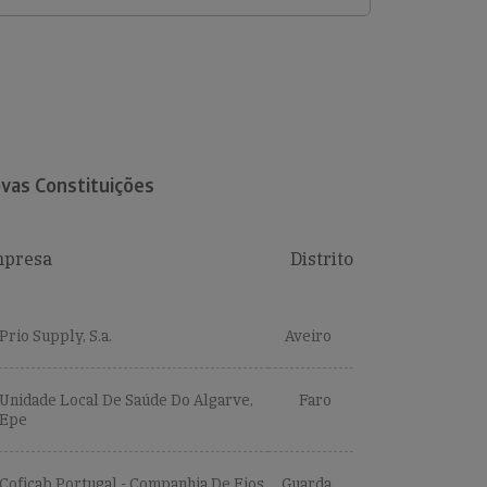
vas Constituições
presa
Distrito
Prio Supply, S.a.
Aveiro
Unidade Local De Saúde Do Algarve,
Faro
Epe
Coficab Portugal - Companhia De Fios
Guarda