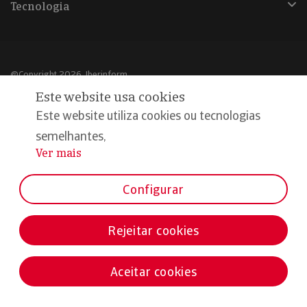
Tecnologia
@Copyright 2026, Iberinform
Este website usa cookies
Aviso legal
Este website utiliza cookies ou tecnologias
Política de cookies
semelhantes,
Ver mais
...
Declaração de privacidade
Compromisso qualidade e segurança
Configurar
Rejeitar cookies
Aceitar cookies