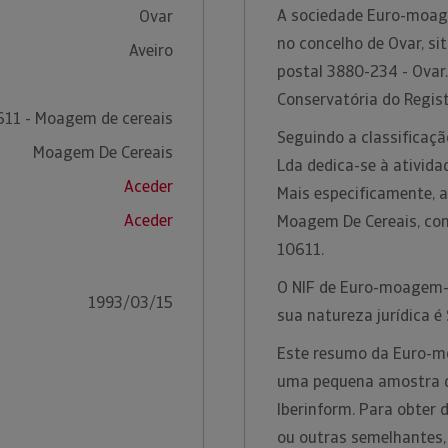
A sociedade Euro-moag
Ovar
no concelho de Ovar, si
Aveiro
postal 3880-234 - Ovar.
Conservatória do Regist
611 - Moagem de cereais
Seguindo a classifica
Moagem De Cereais
Lda dedica-se à ativid
Aceder
Mais especificamente, a
Aceder
Moagem De Cereais, co
10611.
O NIF de Euro-moagem-
1993/03/15
sua natureza jurídica é
Este resumo da Euro-m
uma pequena amostra da
Iberinform. Para obter
ou outras semelhantes,