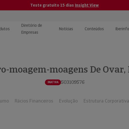
Teste gratuito 15 dias
Insight View
Diretório de
dutos
Notícias
Conteúdos
Iberinf
Empresas
uções de Integração de
ormação Internacional
teúdo para jornalistas
dos
ro-moagem-moagens De Ovar, 
tactos
atórios e Monitorização de
carregáveis | Estudos e
presas
ografias
503109576
INATIVA
uperação de Créditos
sumo
Rácios Financeiros
Evolução
Estrutura Corporativ