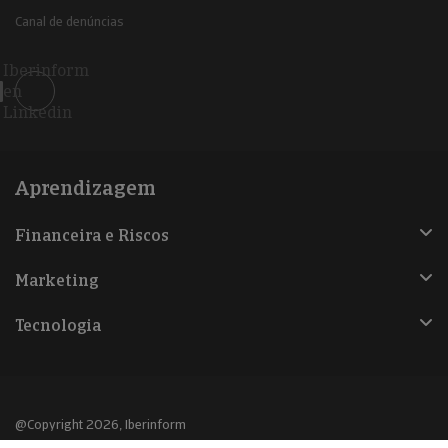
Canal de denúncias
Iberinform
en
Linkedin
Aprendizagem
Financeira e Riscos
Marketing
Tecnologia
@Copyright 2026, Iberinform