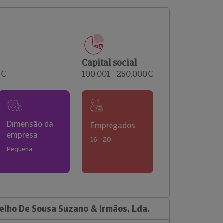
comerciais e analisar o risco de incumprimento dos
seus clientes.
Capital social
0€
100.001 - 250.000€
Dimensão da
Empregados
empresa
16 - 20
Pequena
lho De Sousa Suzano & Irmãos, Lda.