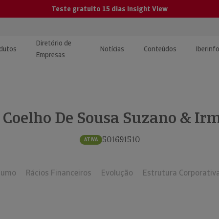
Teste gratuito 15 dias
Insight View
Diretório de
dutos
Notícias
Conteúdos
Iberinf
Empresas
uções de Integração de
ormação Internacional
teúdo para jornalistas
dos
Coelho De Sousa Suzano & Irm
tactos
atórios e Monitorização de
carregáveis | Estudos e
presas
ografias
501691510
ATIVA
uperação de Créditos
sumo
Rácios Financeiros
Evolução
Estrutura Corporativ