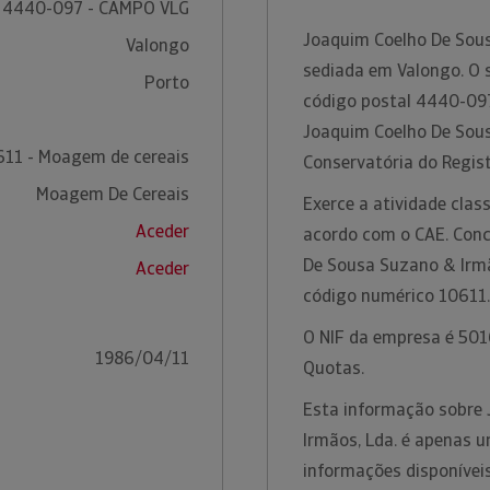
4440-097 - CAMPO VLG
Joaquim Coelho De Sou
Valongo
sediada em Valongo. O s
Porto
código postal 4440-097
Joaquim Coelho De Sous
611 - Moagem de cereais
Conservatória do Regis
Moagem De Cereais
Exerce a atividade cla
Aceder
acordo com o CAE. Conc
De Sousa Suzano & Irmã
Aceder
código numérico 10611
O NIF da empresa é 5016
1986/04/11
Quotas.
Esta informação sobre
Irmãos, Lda. é apenas u
informações disponíveis