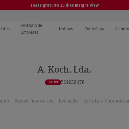
Teste gratuito 15 dias
Insight View
Diretório de
dutos
Notícias
Conteúdos
Iberinf
Empresas
uções de Integração de
ormação Internacional
teúdo para jornalistas
dos
A. Koch, Lda.
tactos
atórios e Monitorização de
carregáveis | Estudos e
presas
ografias
501232478
INATIVA
uperação de Créditos
sumo
Rácios Financeiros
Evolução
Estrutura Corporativ