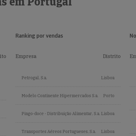
s em Portugal
Ranking por vendas
No
ito
Empresa
Distrito
Em
Petrogal, S.a.
Lisboa
Modelo Continente Hipermercados S.a.
Porto
Pingo-doce - Distribuição Alimentar, S.a.
Lisboa
Transportes Aéreos Portugueses, S.a.
Lisboa