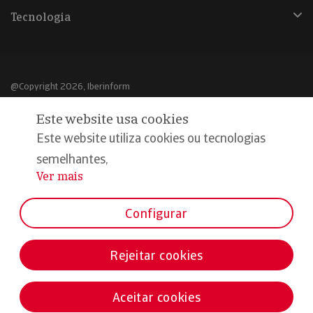
Tecnologia
@Copyright 2026, Iberinform
Este website usa cookies
Aviso legal
Este website utiliza cookies ou tecnologias
Política de cookies
semelhantes,
Declaração de privacidade
Ver mais
...
Compromisso qualidade e segurança
Configurar
Rejeitar cookies
Aceitar cookies