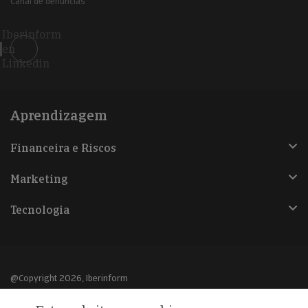
Canal de denúncias
Iberinform
en
Linkedin
Aprendizagem
Financeira e Riscos
Marketing
Tecnologia
@Copyright 2026, Iberinform