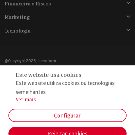
Financeira e Riscos
Marketing
Tecnologia
@Copyright 2026, Iberinform
Este website usa cookies
Aviso legal
Este website utiliza cookies ou tecnologias
Política de cookies
semelhantes,
Declaração de privacidade
Ver mais
...
Compromisso qualidade e segurança
Configurar
Rejeitar cookies