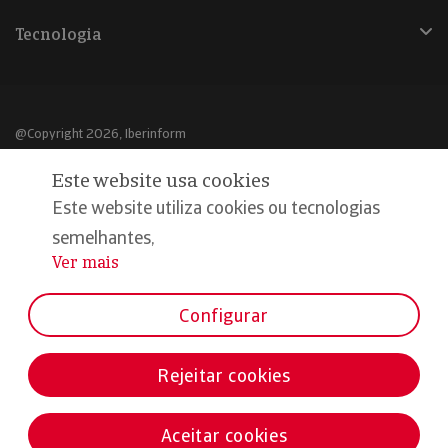
Tecnologia
@Copyright 2026, Iberinform
Este website usa cookies
Aviso legal
Este website utiliza cookies ou tecnologias
Política de cookies
semelhantes,
Declaração de privacidade
Ver mais
...
Compromisso qualidade e segurança
Configurar
Rejeitar cookies
Aceitar cookies