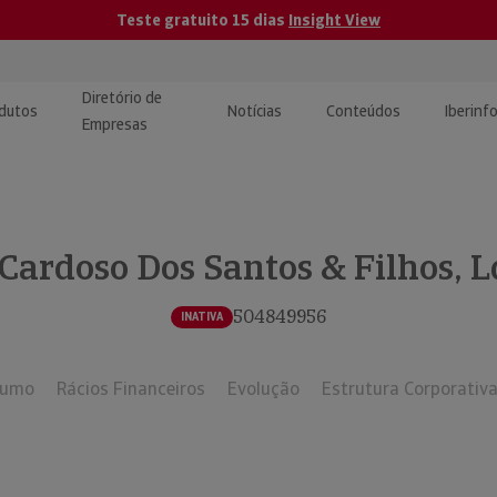
Teste gratuito 15 dias
Insight View
Diretório de
dutos
Notícias
Conteúdos
Iberinf
Empresas
uções de Integração de
ormação Internacional
teúdo para jornalistas
dos
 Cardoso Dos Santos & Filhos, L
tactos
atórios e Monitorização de
carregáveis | Estudos e
presas
ografias
504849956
INATIVA
uperação de Créditos
sumo
Rácios Financeiros
Evolução
Estrutura Corporativ