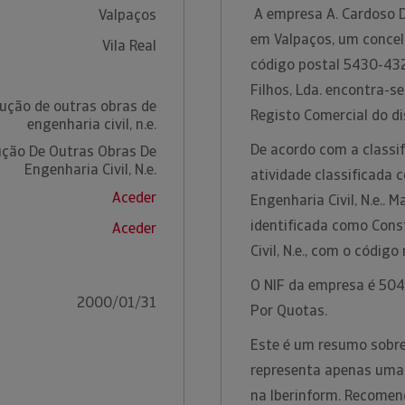
A empresa A. Cardoso Do
Valpaços
em Valpaços, um concelh
Vila Real
código postal 5430-432
Filhos, Lda. encontra-s
ução de outras obras de
Registo Comercial do dis
engenharia civil, n.e.
De acordo com a classif
ução De Outras Obras De
Engenharia Civil, N.e.
atividade classificada
Aceder
Engenharia Civil, N.e.. 
identificada como Cons
Aceder
Civil, N.e., com o códi
O NIF da empresa é 5048
2000/01/31
Por Quotas.
Este é um resumo sobre 
representa apenas uma 
na Iberinform. Recomen