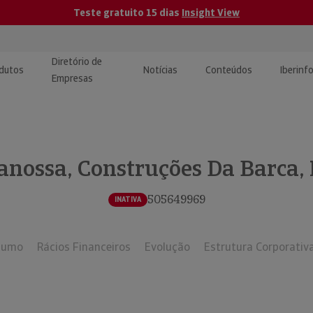
Teste gratuito 15 dias
Insight View
Diretório de
dutos
Notícias
Conteúdos
Iberinf
Empresas
uções de Integração de
ormação Internacional
teúdo para jornalistas
dos
anossa, Construções Da Barca,
tactos
atórios e Monitorização de
carregáveis | Estudos e
presas
ografias
505649969
INATIVA
uperação de Créditos
sumo
Rácios Financeiros
Evolução
Estrutura Corporativ