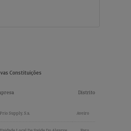
vas Constituições
presa
Distrito
Prio Supply, S.a.
Aveiro
Unidade Local De Saúde Do Algarve,
Faro