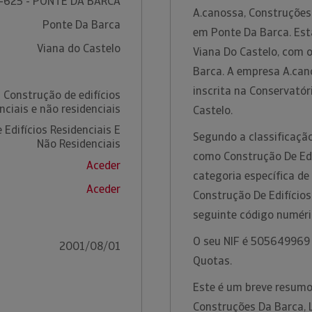
-625 - PONTE DA BARCA
A.canossa, Construções
Ponte Da Barca
em Ponte Da Barca. Esta
Viana do Castelo
Viana Do Castelo, com 
Barca. A empresa A.can
inscrita na Conservatór
 Construção de edifícios
nciais e não residenciais
Castelo.
Edifícios Residenciais E
Segundo a classificação
Não Residenciais
como Construção De Edif
Aceder
categoria específica de
Aceder
Construção De Edifícios
seguinte código numér
O seu NIF é 505649969 e
2001/08/01
Quotas.
Este é um breve resumo
Construções Da Barca, L