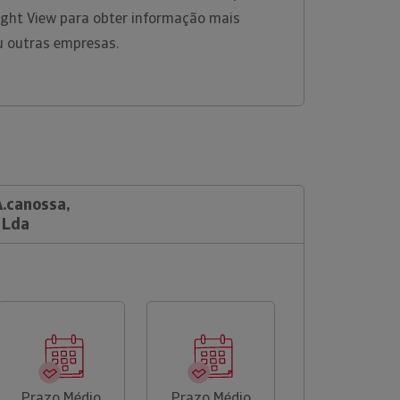
ight View para obter informação mais
u outras empresas.
A.canossa,
 Lda
Prazo Médio
Prazo Médio