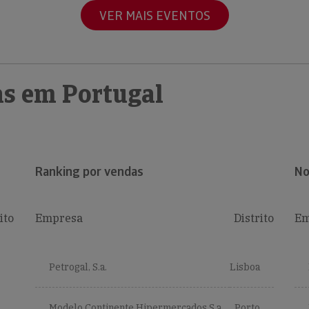
VER MAIS EVENTOS
s em Portugal
Ranking por vendas
No
ito
Empresa
Distrito
Em
Petrogal, S.a.
Lisboa
Modelo Continente Hipermercados S.a.
Porto