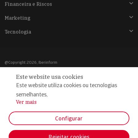
Financeira e Riscos
Marketing
Tecnologia
@Copyright 2026, Iberinform
Este website usa cookies
Aviso legal
Este website utiliza cookies ou tecnologias
Política de cookies
semelhantes,
Declaração de privacidade
Ver mais
...
Compromisso qualidade e segurança
Configurar
Rejeitar cookies