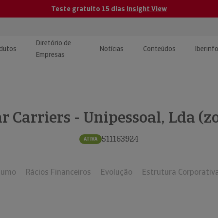
Teste gratuito 15 dias
Insight View
Diretório de
dutos
Notícias
Conteúdos
Iberinf
Empresas
uções de Integração de
ormação Internacional
teúdo para jornalistas
dos
 Carriers - Unipessoal, Lda (
tactos
atórios e Monitorização de
carregáveis | Estudos e
presas
ografias
511163924
ATIVA
uperação de Créditos
sumo
Rácios Financeiros
Evolução
Estrutura Corporativ