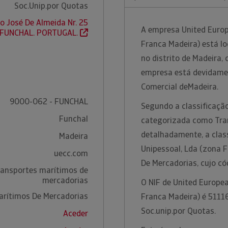
Soc.Unip.por Quotas
o José De Almeida Nr. 25
A empresa United Europe
 FUNCHAL. PORTUGAL.
Franca Madeira) está lo
no distrito de Madeira,
empresa está devidamen
Comercial deMadeira.
9000-062 - FUNCHAL
Segundo a classificação
Funchal
categorizada como Tran
detalhadamente, a class
Madeira
Unipessoal, Lda (zona 
uecc.com
De Mercadorias, cujo c
ransportes marítimos de
mercadorias
O NIF de United Europea
arítimos De Mercadorias
Franca Madeira) é 5111
Soc.unip.por Quotas.
Aceder