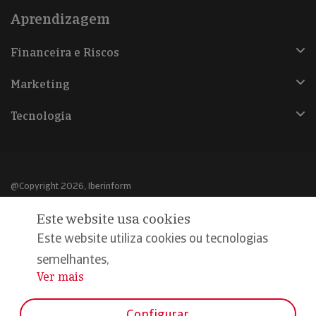
Aprendizagem
Financeira e Riscos
Marketing
Tecnologia
@Copyright 2026, Iberinform
Este website usa cookies
Aviso legal
Este website utiliza cookies ou tecnologias
Política de cookies
semelhantes,
Declaração de privacidade
Ver mais
...
Compromisso qualidade e segurança
Configurar