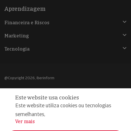
Aprendizagem
Financeira e Riscos
Marketing
Tecnologia
@Copyright 2026, Iberinform
Aviso legal
Este website usa cookies
Política de cookies
Este website utiliza cookies ou tecnologias
Declaração de privacidade
semelhantes,
Ver mais
...
Compromisso qualidade e segurança