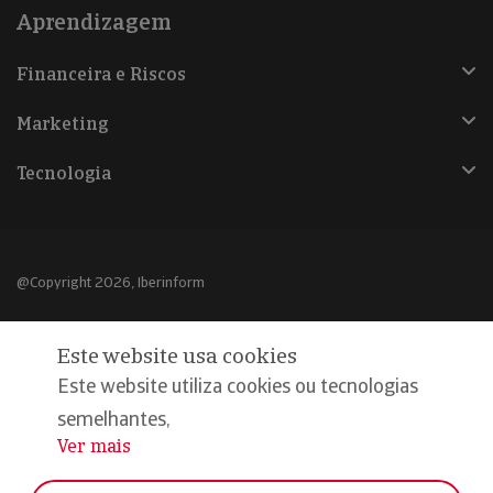
Aprendizagem
Financeira e Riscos
Marketing
Tecnologia
@Copyright 2026, Iberinform
Aviso legal
Este website usa cookies
Política de cookies
Este website utiliza cookies ou tecnologias
Declaração de privacidade
semelhantes,
Ver mais
...
Compromisso qualidade e segurança