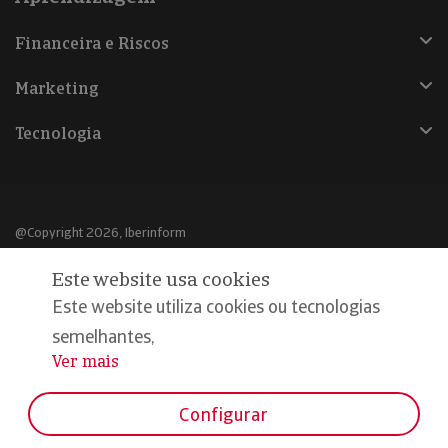
Financeira e Riscos
Marketing
Tecnologia
@Copyright 2026, Iberinform
Este website usa cookies
Aviso legal
Este website utiliza cookies ou tecnologias
Política de cookies
semelhantes,
Declaração de privacidade
Ver mais
...
Compromisso qualidade e segurança
Configurar